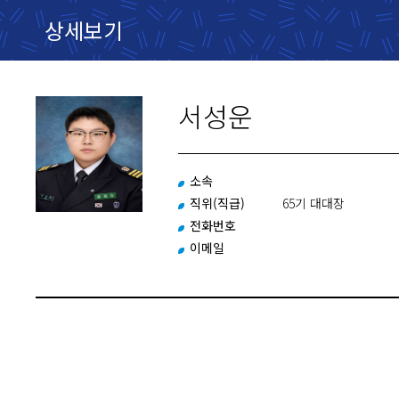
상세보기
서성운
소속
직위(직급)
65기 대대장
전화번호
이메일