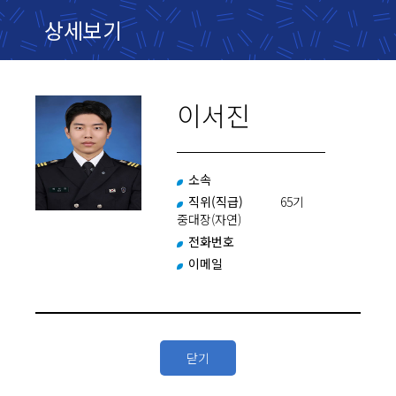
상세보기
이서진
소속
직위(직급)
65기
중대장(자연)
전화번호
이메일
닫기