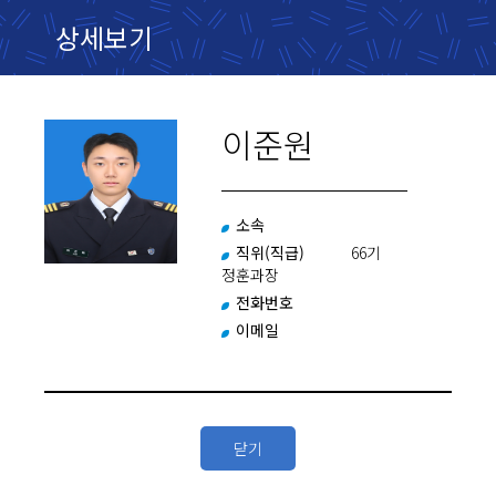
상세보기
이준원
소속
직위(직급)
66기
정훈과장
전화번호
이메일
닫기