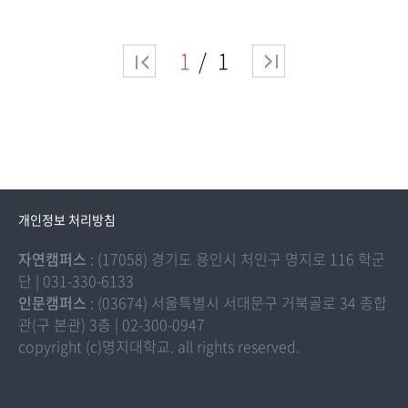
1
1
개인정보 처리방침
자연캠퍼스
: (17058) 경기도 용인시 처인구 명지로 116 학군
단 | 031-330-6133
인문캠퍼스
: (03674) 서울특별시 서대문구 거북골로 34 종합
관(구 본관) 3층 | 02-300-0947
copyright (c)명지대학교. all rights reserved.