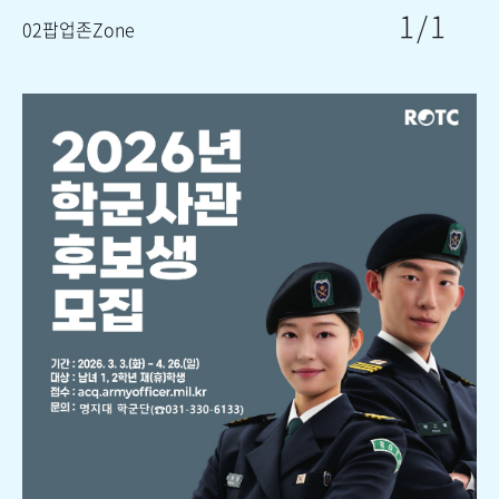
1
/
1
02
팝업존
Zone