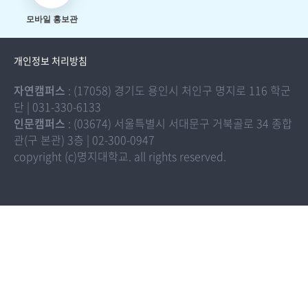
모바일 홍보관
개인정보 처리방침
자연캠퍼스
: (17058) 경기도 용인시 처인구 명지로 116 학군
단 | 031-330-6133
인문캠퍼스
: (03674) 서울특별시 서대문구 거북골로 34 종합
관(구 본관) 3층 | 02-300-0947
copyright (c)명지대학교. all rights reserved.